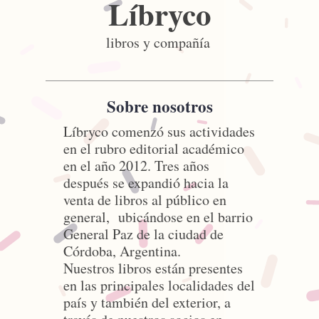
Líbryco
libros y compañía
Sobre nosotros
La Muchacha del Sobretodo Rojo
$25000.00
Líbryco comenzó sus actividades
en el rubro editorial académico
en el año 2012. Tres años
«
1
2
3
4
5
»
después se expandió hacia la
venta de libros al público en
general, ubicándose en el barrio
General Paz de la ciudad de
Córdoba, Argentina.
Nuestros libros están presentes
en las principales localidades del
país y también del exterior, a